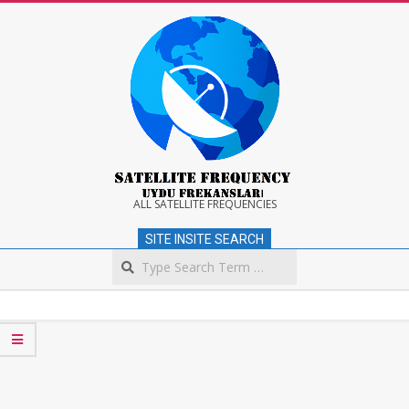
Skip
to
content
Satellite
ALL SATELLITE FREQUENCIES
SITE INSITE SEARCH
Frequency
Search
Secondary
Navigation
Menu