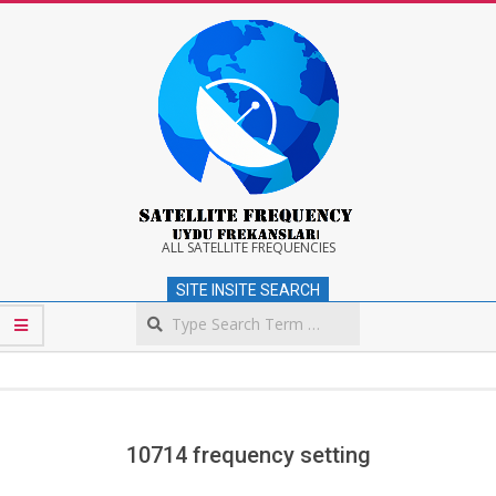
Skip
to
content
Satellite
ALL SATELLITE FREQUENCIES
SITE INSITE SEARCH
Frequency
Search
Secondary
Navigation
Menu
10714 frequency setting