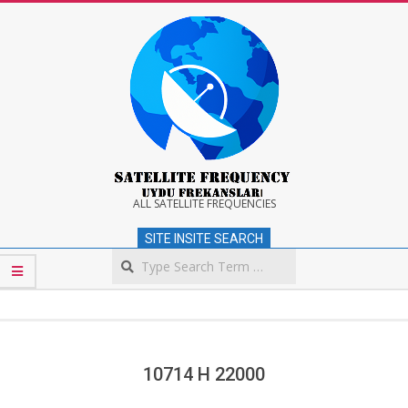
Skip
to
content
Satellite
ALL SATELLITE FREQUENCIES
SITE INSITE SEARCH
Frequency
Search
Secondary
Navigation
Menu
10714 H 22000