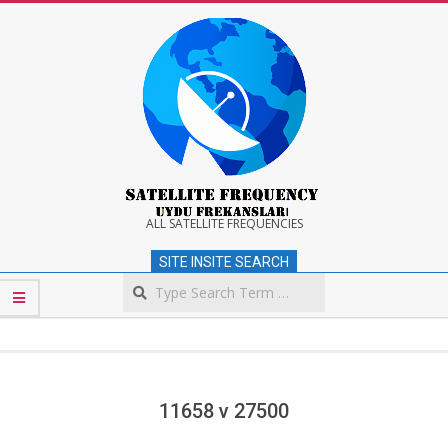
Skip
to
content
Satellite
ALL SATELLITE FREQUENCIES
SITE INSITE SEARCH
Frequency
Search
Secondary
Navigation
Menu
11658 v 27500