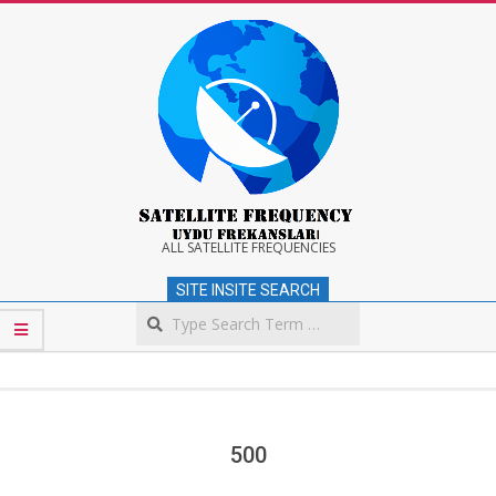
Skip
to
content
Satellite
ALL SATELLITE FREQUENCIES
SITE INSITE SEARCH
Frequency
Search
Secondary
Navigation
Menu
500