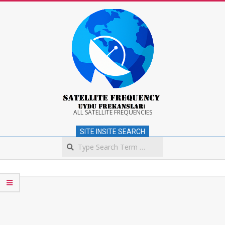
Skip
to
content
Satellite
ALL SATELLITE FREQUENCIES
SITE INSITE SEARCH
Frequency
Search
Secondary
Navigation
Menu