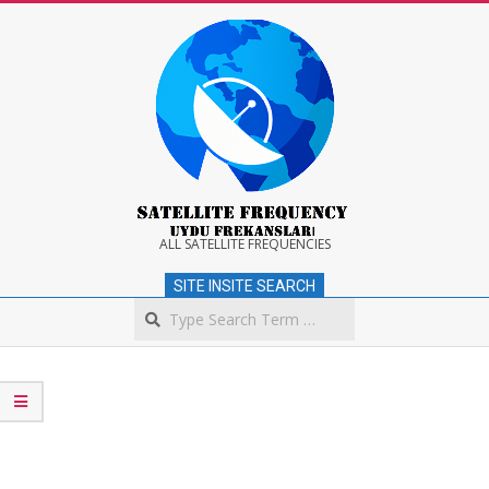
Skip
to
content
Satellite
ALL SATELLITE FREQUENCIES
SITE INSITE SEARCH
Frequency
Search
Secondary
Navigation
Menu