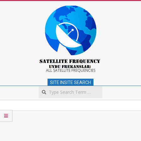
Skip
to
content
Satellite
ALL SATELLITE FREQUENCIES
SITE INSITE SEARCH
Frequency
Search
Secondary
Navigation
Menu