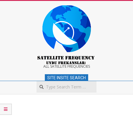
Skip
to
content
Satellite
ALL SATELLITE FREQUENCIES
SITE INSITE SEARCH
Frequency
Search
Secondary
Navigation
Menu