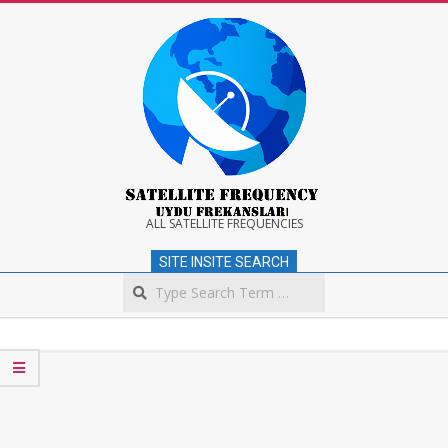
Skip
to
content
Satellite
ALL SATELLITE FREQUENCIES
SITE INSITE SEARCH
Frequency
Search
Secondary
Navigation
Menu