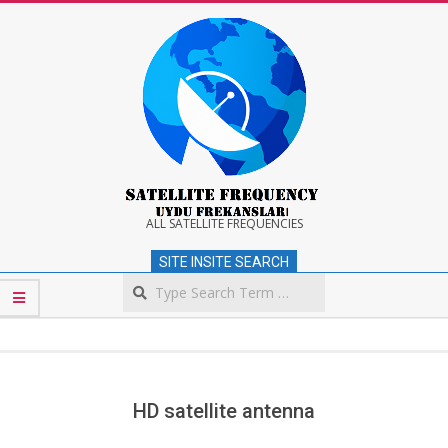
Skip
to
content
Satellite
ALL SATELLITE FREQUENCIES
SITE INSITE SEARCH
Frequency
Search
Secondary
Navigation
Menu
HD satellite antenna