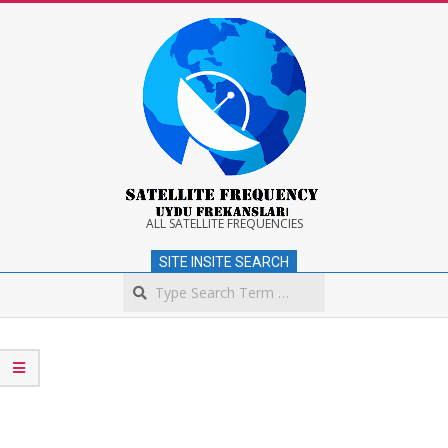
Skip
to
content
Satellite
ALL SATELLITE FREQUENCIES
SITE INSITE SEARCH
Frequency
Search
Secondary
Navigation
Menu