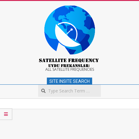
Skip
to
content
Satellite
ALL SATELLITE FREQUENCIES
SITE INSITE SEARCH
Frequency
Search
Secondary
Navigation
Menu