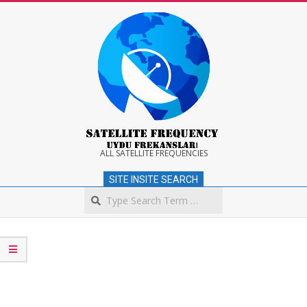
Skip
to
content
Satellite
ALL SATELLITE FREQUENCIES
SITE INSITE SEARCH
Frequency
Search
Secondary
Navigation
Menu