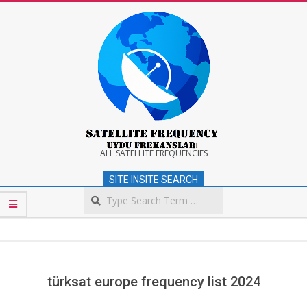
Skip
to
content
Satellite
ALL SATELLITE FREQUENCIES
SITE INSITE SEARCH
Frequency
Search
Secondary
Navigation
Menu
türksat europe frequency list 2024