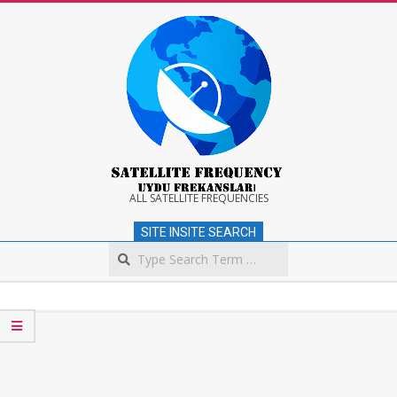
Skip
to
content
Satellite
ALL SATELLITE FREQUENCIES
SITE INSITE SEARCH
Frequency
Search
Secondary
Navigation
Menu