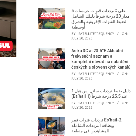
ترددات قنوات عربسات 5C على
مدار 20 درجة شرقاً دليلك الشامل
لضبط القنوات الإفريقية والشرق
أوسطية
BY:
SATELLITEFREQUENCY
ON:
JULY 30, 2026
Astra 3C at 23.5°E Aktuální
frekvenční seznam a
kompletní návod na naladění
českých a slovenských kanálů
BY:
SATELLITEFREQUENCY
ON:
JULY 30, 2026
دليل ضبط ترددات ساتل إس هيل 1
(Es’hail 1) عند 25.5 درجة شرقاً
BY:
SATELLITEFREQUENCY
ON:
JULY 30, 2026
ترددات قنوات قمر Es’hail-2
وبطاقة الترددات الشاملة
للمشاهدين في منطقة