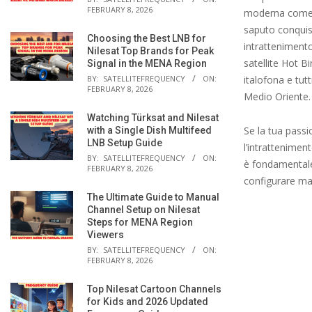
FEBRUARY 8, 2026
moderna come 1
saputo conquis
Choosing the Best LNB for
intrattenimento
Nilesat Top Brands for Peak
satellite Hot Bi
Signal in the MENA Region
BY:
SATELLITEFREQUENCY
ON:
italofona e tutt
FEBRUARY 8, 2026
Medio Oriente.
Watching Türksat and Nilesat
Se la tua pass
with a Single Dish Multifeed
LNB Setup Guide
l’intrattenimen
BY:
SATELLITEFREQUENCY
ON:
è fondamentale.
FEBRUARY 8, 2026
configurare man
The Ultimate Guide to Manual
Channel Setup on Nilesat
Steps for MENA Region
Viewers
BY:
SATELLITEFREQUENCY
ON:
FEBRUARY 8, 2026
Top Nilesat Cartoon Channels
for Kids and 2026 Updated