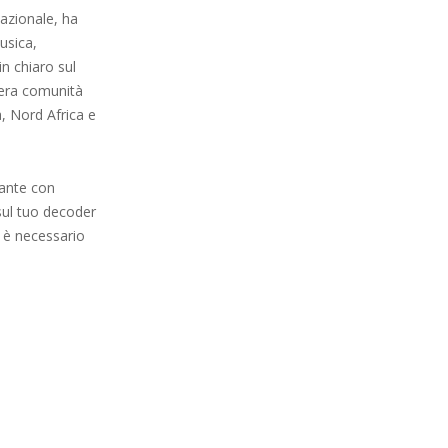
azionale, ha
usica,
in chiaro sul
ntera comunità
a, Nord Africa e
tante con
 sul tuo decoder
, è necessario