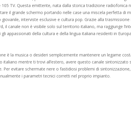
05 TV. Questa emittente, nata dalla storica tradizione radiofonica n
tare il grande schermo portando nelle case una miscela perfetta di m
 giovanile, interviste esclusive e cultura pop. Grazie alla trasmissione 
rd, il canale non è visibile solo sul territorio italiano, ma raggiunge l’i
i gli appassionati della cultura e della lingua italiana residenti in Europ
ione è la musica o desideri semplicemente mantenere un legame cos
to italiano mentre ti trovi all’estero, avere questo canale sintonizzato
 Per evitare schermate nere o fastidiosi problemi di sintonizzazione
ualmente i parametri tecnici corretti nel proprio impianto.