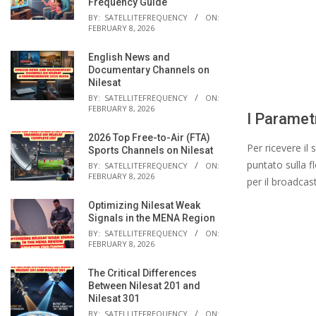
Frequency Guide
BY:
SATELLITEFREQUENCY
ON:
FEBRUARY 8, 2026
English News and
Documentary Channels on
Nilesat
BY:
SATELLITEFREQUENCY
ON:
FEBRUARY 8, 2026
I Parametr
2026 Top Free-to-Air (FTA)
Per ricevere il
Sports Channels on Nilesat
puntato sulla fl
BY:
SATELLITEFREQUENCY
ON:
FEBRUARY 8, 2026
per il broadcas
Optimizing Nilesat Weak
Signals in the MENA Region
BY:
SATELLITEFREQUENCY
ON:
FEBRUARY 8, 2026
The Critical Differences
Between Nilesat 201 and
Nilesat 301
BY:
SATELLITEFREQUENCY
ON: