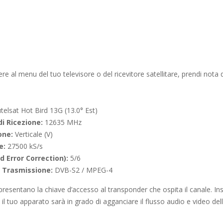
re al menu del tuo televisore o del ricevitore satellitare, prendi nota d
telsat Hot Bird 13G (13.0° Est)
i Ricezione:
12635 MHz
one:
Verticale (V)
e:
27500 kS/s
d Error Correction):
5/6
i Trasmissione:
DVB-S2 / MPEG-4
presentano la chiave d’accesso al transponder che ospita il canale. In
il tuo apparato sarà in grado di agganciare il flusso audio e video dell